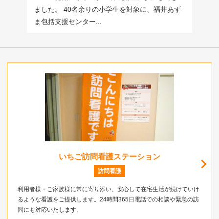
井あず
ました。 40名余りの小学生を対象に、福井あず
ました
ま包括支援センター...
ま包括
いちご訪問看護ステーション
訪問看護
利用者様・ご家族様に常に寄り添い、安心して在宅生活が続けていけ
るような看護をご提供します。24時間365日電話での相談や緊急の訪
問にも対応いたします。