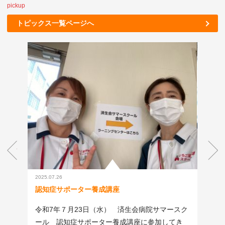
pickup
トピックス一覧ページへ
Prev
N
2025.07.26
2025.07
認知症サポーター養成講座
認知
ースク
令和7年７月23日（水） 済生会病院サマースク
令和7
てき
ール 認知症サポーター養成講座に参加してき
ール