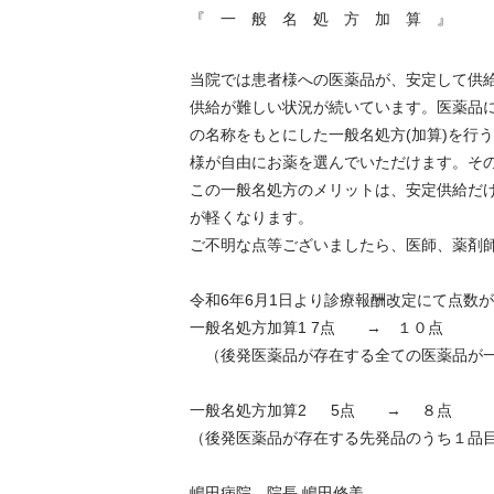
『 一 般 名 処 方 加 算 』
当院では患者様への医薬品が、安定して供
供給が難しい状況が続いています。医薬品
の名称をもとにした一般名処方(加算)を行
様が自由にお薬を選んでいただけます。そ
この一般名処方のメリットは、安定供給だ
が軽くなります。
ご不明な点等ございましたら、医師、薬剤
令和6年6月1日より診療報
一般名処方加算1 7点 → １０点
（後発医薬品が存在する全ての医薬品が一
一般名処方加算2 5点 → ８点
（後発医薬品が存在する先発品のうち１品
嶋田病院 院長 嶋田修美