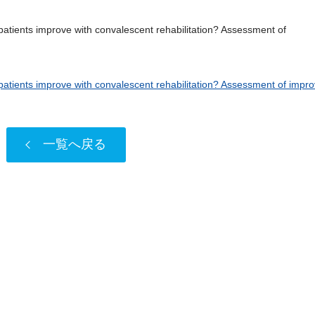
ts improve with convalescent rehabilitation? Assessment of
tients improve with convalescent rehabilitation? Assessment of impr
一覧へ戻る