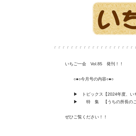
「「「「「「「「「「「「「「「「「「「
いちご一会 Vol.85 発刊！！
○●○今月号の内容○●○
▶ トピックス【2024年度、いち
▶ 特 集 【うちの所長のこ
ぜひご覧ください！！