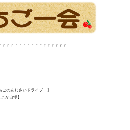
「「「「「「「「「「「「「「「「「
ごのあじさいドライブ！】
こが自慢】