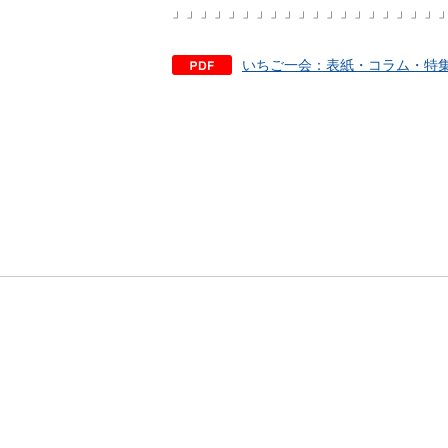
」」」」」」」」」」」」」」」」」」」
いちご一会：表紙・コラム・