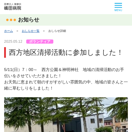
MEN
お知らせ
ホーム
＞
おしらせ一覧
＞
おしらせ詳細
2025.05.12
ボランティア
西方地区清掃活動に参加しました！
5/11(日）7：00～ 西方公園＆神明神社 地域の清掃活動のお手
伝いをさせていただきました！
お天気に恵まれて朝のすがすがしい雰囲気の中、地域の皆さんと一
緒に草むしりをしました！