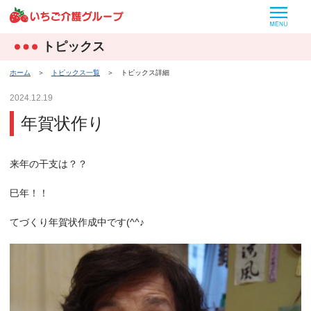
MEN
トピックス
ホーム
＞
トピックス一覧
＞
トピックス詳細
2024.12.19
年賀状作り
来年の干支は？？
巳年！！
てづくり年賀状作成中です(^^♪